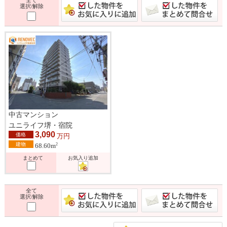
選択/解除
中古マンション
ユニライフ堺・宿院
3,090
価格
万円
建物
2
68.60m
まとめて
お気入り追加
全て
選択/解除