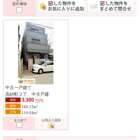
選択/解除
中古一戸建て
高砂町２丁 中古戸建
3,300
価格
万円
建物
2
160.23m
土地
2
110.64m
まとめて
お気入り追加