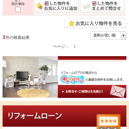
全て
選択/解除
1
件の検索結果
ページ：
1