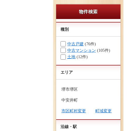
種別
中古戸建
(76件)
中古マンション
(105件)
土地
(12件)
エリア
堺市堺区
中安井町
市区町村変更
町域変更
沿線・駅