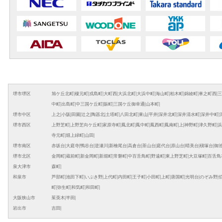
堺市堺区
旭ケ丘北町
|
榎元町
|
戎島町
|
大町西
|
大浜北町
|
大浜中町
|
海山町
|
柏木町
|
錦綾町
|
車之町西
|
三
中町
|
出島町
|
中三国ケ丘町
|
賑町
|
三国ケ丘御幸通
|
山本町
|
堺市中区
上之
|
小阪
|
田園
|
辻之
|
陶器北
|
土塔町
|
八田北町
|
東山
|
平井
|
深井北町
|
深井清水町
|
深井中町
|
堺市西区
上野芝町
|
上野芝向ケ丘町
|
家原寺町
|
鳳北町
|
鳳中町
|
鳳西町
|
鳳南町
|
上
|
神野町
|
津久野町
|
浜
寺元町
|
堀上緑町
|
山田
|
堺市南区
赤坂台
|
大庭寺
|
鴨谷台
|
逆瀬川
|
新檜尾台
|
高倉台
|
茶山台
|
庭代台
|
原山台
|
晴美台
|
槇塚台
|
御
堺市北区
金岡町
|
蔵前町
|
新金岡町
|
新堀町
|
常磐町
|
中百舌鳥町
|
野遠町
|
東上野芝町
|
大豆塚町
|
百舌鳥
泉大津市
森町
|
和泉市
芦部町
|
池田下町
|
いぶき野
|
上代町
|
内田町
|
王子町
|
小田町
|
上町
|
唐国町
|
光明台
|
のぞみ野
|
町
|
弥生町
|
和気町
|
和田町
|
大阪狭山市
茱萸木
|
半田
|
岩出市
吉田
|