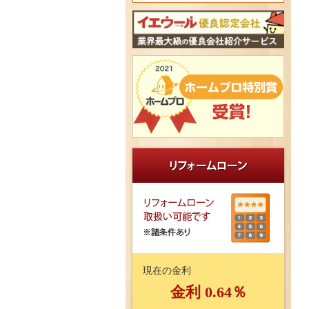
現在の金利
金利 0.64％