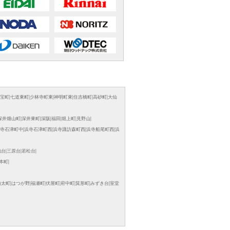
宝町
|
七道東町
|
少林寺町東
|
神明町東
|
住吉橋町
|
高砂町
|
大仙
深井畑山町
|
深井東町
|
深阪
|
福田
|
堀上町
|
見野山
|
寺石津町中
|
浜寺石津町西
|
浜寺諏訪森町西
|
浜寺船尾町西
|
浜
池台
|
三原台
|
若松台
|
本町
|
伯太町
|
はつが野
|
福瀬町
|
伏屋町
|
府中町
|
箕形町
|
みずき台
|
室堂