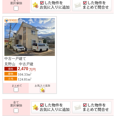
選択/解除
中古一戸建て
見野山 中古戸建
2,470
価格
万円
建物
2
104.33m
土地
2
124.81m
まとめて
お気入り追加
全て
選択/解除