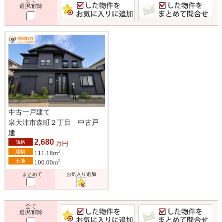
選択/解除
中古一戸建て
泉大津市森町２丁目 中古戸
建
2,680
価格
万円
建物
2
111.18m
土地
2
100.00m
まとめて
お気入り追加
全て
選択/解除