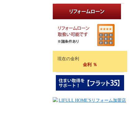
現在の金利
金利
％