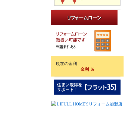
現在の金利
金利
％