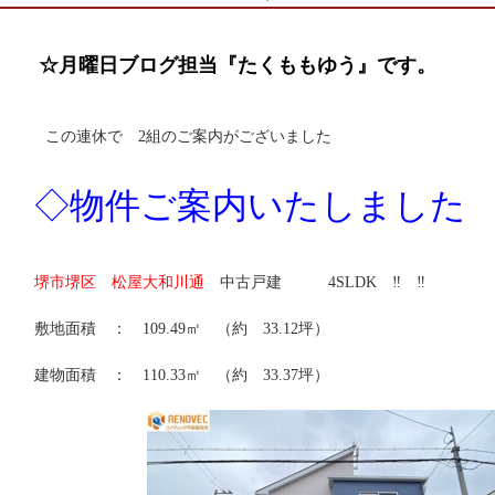
☆月曜日ブログ担当『たくももゆう』です。
この連休で 2組のご案内がございました
◇物件ご案内いたしました 
堺市堺区 松屋大和川通
中古戸建 4SLDK ‼ ‼
敷地面積 ： 109.49㎡ （約 33.12坪）
建物面積 ： 110.33㎡ （約 33.37坪）