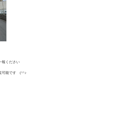
一報ください
能です (^^♪