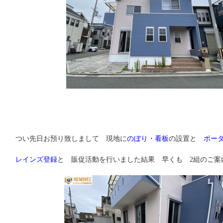
つい先日お預り致しまして 現地に
のぼり・看板
の設置と
ポー
レインズ登録
と 販促活動を行いました結果 早くも 2組のご案内 