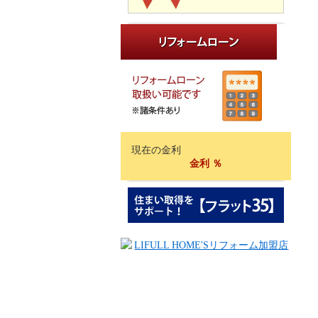
現在の金利
金利
％