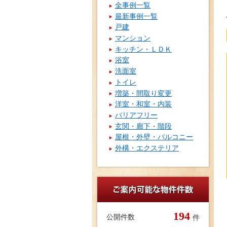
全事例一覧
最新事例一覧
戸建
マンション
キッチン・ＬＤＫ
浴室
洗面室
トイレ
増築・間取り変更
洋室・和室・内装
バリアフリー
玄関・廊下・階段
屋根・外壁・バルコニー
外構・エクステリア
194
公開件数
件