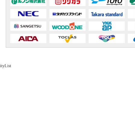
ityList