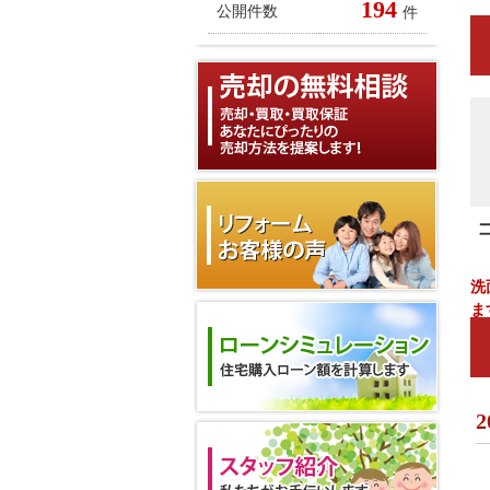
194
公開件数
件
洗
ま
2