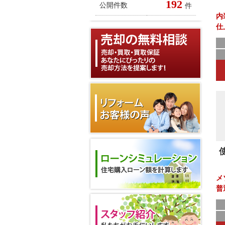
192
公開件数
件
内
仕
に
能
室
間
ど
売
メ
普
で
せ
フ