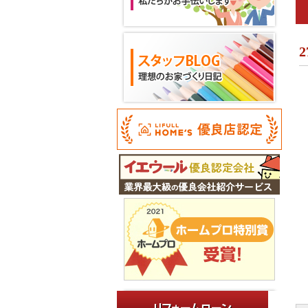
が
導
件
2