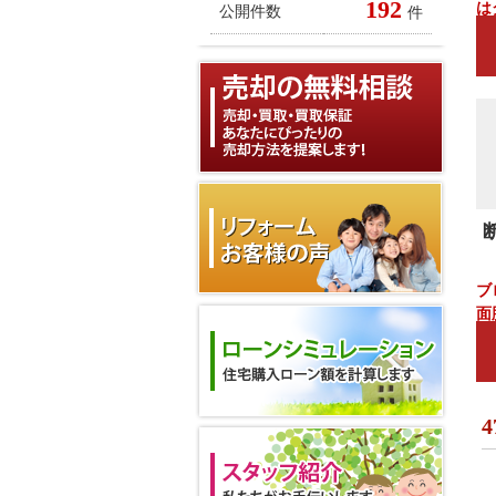
192
は
公開件数
件
淡
な
ブ
面
下
ま
4