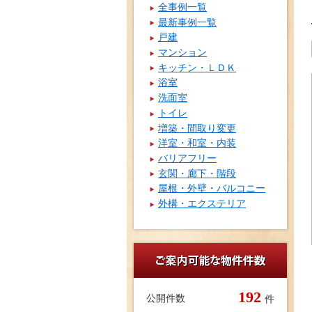
全事例一覧
最新事例一覧
戸建
マンション
キッチン・ＬＤＫ
浴室
洗面室
トイレ
増築・間取り変更
洋室・和室・内装
バリアフリー
玄関・廊下・階段
屋根・外壁・バルコニー
外構・エクステリア
192
公開件数
件