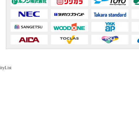
ityList