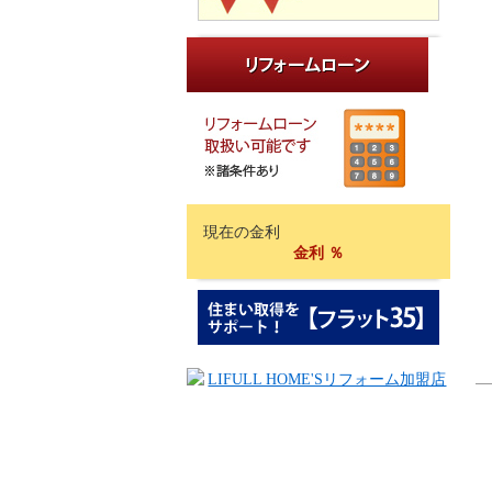
現在の金利
金利
％