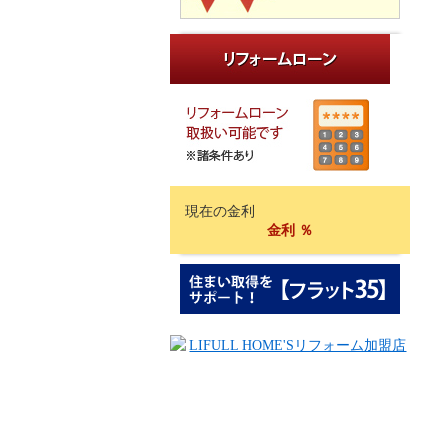
現在の金利
金利
％