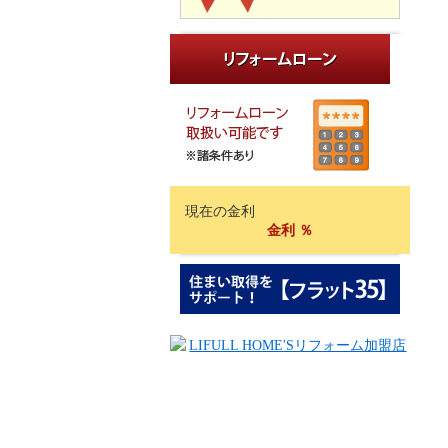
現在の金利
金利
％