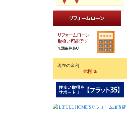
現在の金利
金利
％