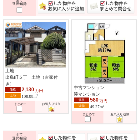
選択/解除
土地
出島町５丁 土地（古家付
き）
中古マンション
2,130
価格
万円
湊マンション
土地
2
108.09m
580
価格
万円
まとめて
お気入り追加
建物
2
49.27m
まとめて
お気入り追加
全て
選択/解除