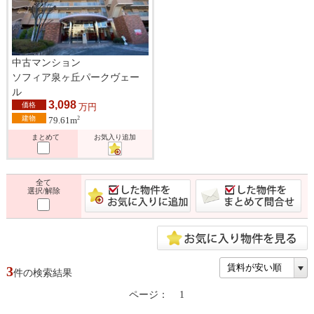
中古マンション
ソフィア泉ヶ丘パークヴェー
ル
3,098
価格
万円
建物
2
79.61m
まとめて
お気入り追加
全て
選択/解除
3
件の検索結果
ページ：
1