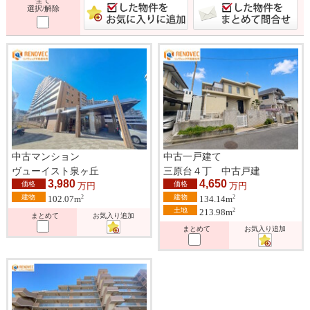
選択/解除
中古マンション
中古一戸建て
ヴューイスト泉ヶ丘
三原台４丁 中古戸建
3,980
4,650
価格
価格
万円
万円
建物
建物
2
2
102.07m
134.14m
土地
2
213.98m
まとめて
お気入り追加
まとめて
お気入り追加