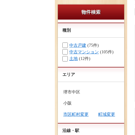
種別
中古戸建
(75件)
中古マンション
(105件)
土地
(12件)
エリア
堺市中区
小阪
市区町村変更
町域変更
沿線・駅