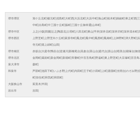
堺市堺区
旭ケ丘北町
|
榎元町
|
戎島町
|
大町西
|
大浜北町
|
大浜中町
|
海山町
|
柏木町
|
錦綾町
|
車之町西
|
三
中町
|
出島町
|
中三国ケ丘町
|
賑町
|
三国ケ丘御幸通
|
山本町
|
堺市中区
上之
|
小阪
|
田園
|
辻之
|
陶器北
|
土塔町
|
八田北町
|
東山
|
平井
|
深井北町
|
深井沢町
|
深井清水町
|
堺市西区
上野芝町
|
上野芝向ケ丘町
|
家原寺町
|
鳳北町
|
鳳中町
|
鳳西町
|
鳳南町
|
上
|
神野町
|
津久野町
|
浜
寺元町
|
堀上緑町
|
山田
|
堺市南区
赤坂台
|
大庭寺
|
鴨谷台
|
逆瀬川
|
新檜尾台
|
高倉台
|
茶山台
|
庭代台
|
原山台
|
晴美台
|
槇塚台
|
御
堺市北区
金岡町
|
蔵前町
|
新金岡町
|
新堀町
|
常磐町
|
中百舌鳥町
|
野遠町
|
東上野芝町
|
大豆塚町
|
百舌鳥
泉大津市
森町
|
和泉市
芦部町
|
池田下町
|
いぶき野
|
上代町
|
内田町
|
王子町
|
小田町
|
上町
|
唐国町
|
光明台
|
のぞみ野
|
町
|
弥生町
|
和気町
|
和田町
|
大阪狭山市
茱萸木
|
半田
|
岩出市
吉田
|