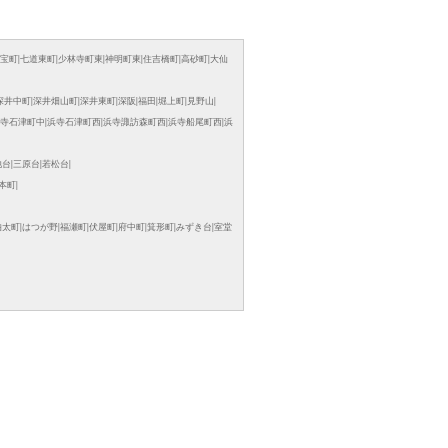
宝町
|
七道東町
|
少林寺町東
|
神明町東
|
住吉橋町
|
高砂町
|
大仙
深井中町
|
深井畑山町
|
深井東町
|
深阪
|
福田
|
堀上町
|
見野山
|
寺石津町中
|
浜寺石津町西
|
浜寺諏訪森町西
|
浜寺船尾町西
|
浜
池台
|
三原台
|
若松台
|
本町
|
伯太町
|
はつが野
|
福瀬町
|
伏屋町
|
府中町
|
箕形町
|
みずき台
|
室堂