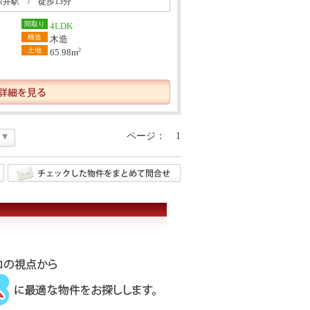
深井駅 / 徒歩13分
間取り
4LDK
構造
木造
土地
2
65.98m
ページ：
1