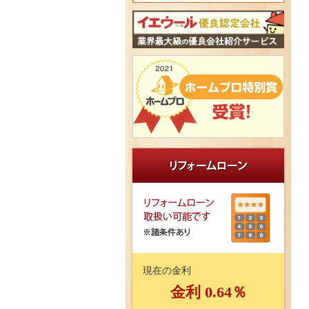
現在の金利
金利 0.64％