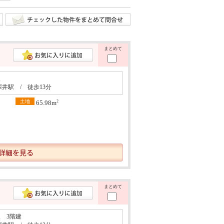
まとめて
阪
深井駅 / 徒歩13分
土地
2
65.98m
まとめて
 3階建