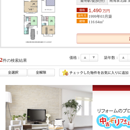
最寄駅/徒歩(分)
南海泉北線 
1,490
価格
万円
築年月
1999年03月築
建物
2
116.64m
価格：
築年数：
2
件の検索結果