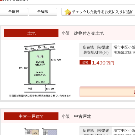
土地
小阪 建物付き売土地
所在地 階/階建
堺市中区小
最寄駅/徒歩(分)
南海泉北線 
1,490
価格
万円
中古一戸建て
小阪 中古戸建
所在地 階/階建
堺市中区小阪