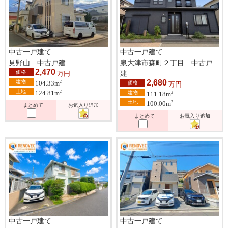
中古一戸建て
中古一戸建て
見野山 中古戸建
泉大津市森町２丁目 中古戸
2,470
価格
建
万円
2,680
建物
2
104.33m
価格
万円
土地
2
124.81m
建物
2
111.18m
土地
2
100.00m
まとめて
お気入り追加
まとめて
お気入り追加
中古一戸建て
中古一戸建て