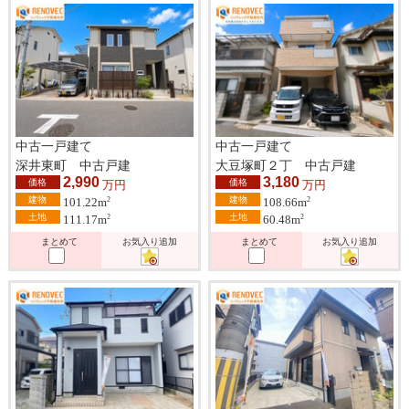
中古一戸建て
中古一戸建て
深井東町 中古戸建
大豆塚町２丁 中古戸建
2,990
3,180
価格
価格
万円
万円
建物
建物
2
2
101.22m
108.66m
土地
土地
2
2
111.17m
60.48m
まとめて
お気入り追加
まとめて
お気入り追加