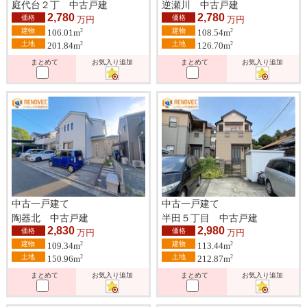
庭代台２丁 中古戸建
逆瀬川 中古戸建
2,780
2,780
価格
価格
万円
万円
建物
建物
2
2
106.01m
108.54m
土地
土地
2
2
201.84m
126.70m
まとめて
お気入り追加
まとめて
お気入り追加
中古一戸建て
中古一戸建て
陶器北 中古戸建
半田５丁目 中古戸建
2,830
2,980
価格
価格
万円
万円
建物
建物
2
2
109.34m
113.44m
土地
土地
2
2
150.96m
212.87m
まとめて
お気入り追加
まとめて
お気入り追加