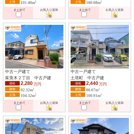
土地
土地
2
2
101.40m
180.68m
まとめて
お気入り追加
まとめて
お気入り追加
中古一戸建て
中古一戸建て
茱萸木２丁目 中古戸建
土塔町 中古戸建
2,280
2,440
価格
価格
万円
万円
建物
建物
2
2
92.32m
86.67m
土地
土地
2
2
104.32m
100.91m
まとめて
お気入り追加
まとめて
お気入り追加