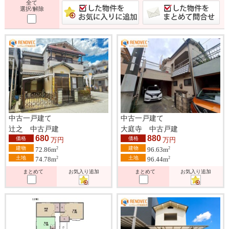
全て
選択/解除
中古一戸建て
中古一戸建て
辻之 中古戸建
大庭寺 中古戸建
680
880
価格
価格
万円
万円
建物
建物
2
2
72.86m
96.63m
土地
土地
2
2
74.78m
96.44m
まとめて
お気入り追加
まとめて
お気入り追加