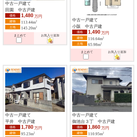
中古一戸建て
田園 中古戸建
1,480
価格
万円
中古一戸建て
建物
2
113.44m
小阪 中古戸建
土地
2
145.20m
1,490
価格
万円
まとめて
お気入り追加
建物
2
116.64m
土地
2
65.98m
まとめて
お気入り追加
中古一戸建て
中古一戸建て
平井 中古戸建
御池台３丁 中古戸建
1,780
1,860
価格
価格
万円
万円
建物
建物
2
2
95.23m
110.95m