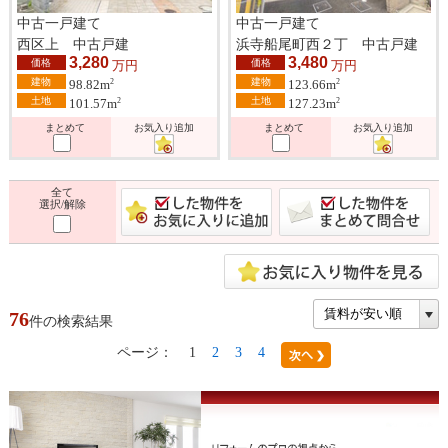
中古一戸建て
中古一戸建て
西区上 中古戸建
浜寺船尾町西２丁 中古戸建
3,280
3,480
価格
価格
万円
万円
建物
建物
2
2
98.82m
123.66m
土地
土地
2
2
101.57m
127.23m
まとめて
お気入り追加
まとめて
お気入り追加
全て
選択/解除
76
件の検索結果
ページ：
1
2
3
4