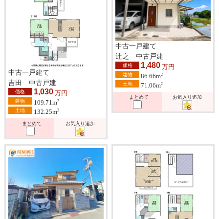
中古一戸建て
辻之 中古戸建
1,480
価格
万円
中古一戸建て
建物
2
86.66m
吉田 中古戸建
土地
2
71.06m
1,030
価格
万円
まとめて
お気入り追加
建物
2
109.71m
土地
2
132.25m
まとめて
お気入り追加