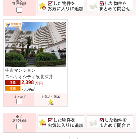
選択/解除
中古マンション
スペリオシティ泉北深井
2,398
価格
万円
建物
2
73.69m
まとめて
お気入り追加
全て
選択/解除