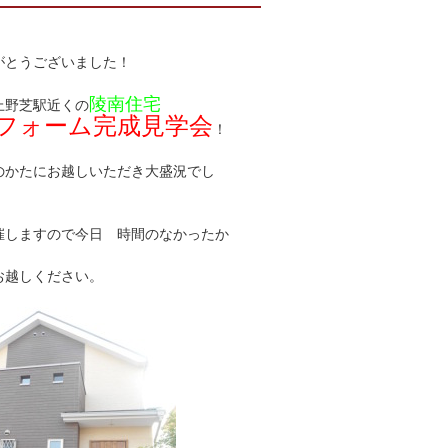
！
がとうございました！
陵南住宅
野芝駅近くの
ォーム完成見学会
！
かたにお越しいただき大盛況でし
しますので今日 時間のなかったか
しください。