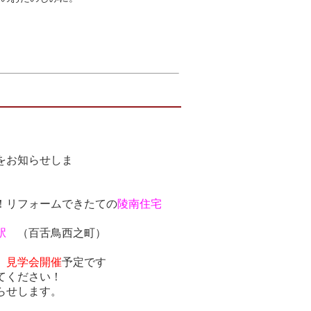
をお知らせしま
。
！リフォームできたての
陵南住宅
駅
（百舌鳥西之町）
末
見学会開催
予定です
てください！
らせします。