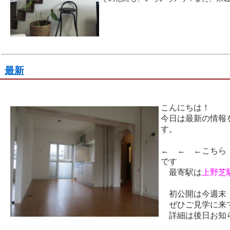
最新
こんにちは！
今日は最新の情報
す
← ← ←こちら
です
最寄駅は
上野芝
初公開は今週
ぜひご見学に来
詳細は後日お知