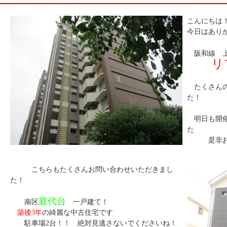
こんにちは
今日はあり
阪和線 上
リフ
たくさんの
た！
明日も開催
た
是非お越
こちらもたくさんお問い合わせいただきまし
た！
庭代台
南区
一戸建て！
築後3年
の綺麗な中古住宅です
駐車場2台！！ 絶対見逃さないでくださいね！