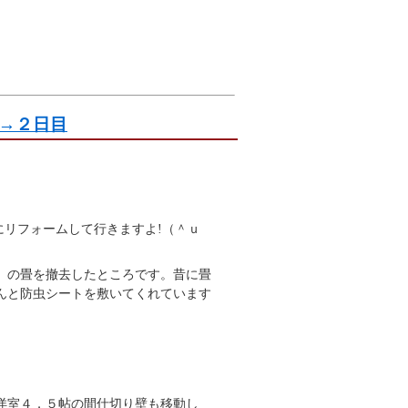
→２日目
にリフォームして行きますよ!（＾ｕ
）の畳を撤去したところです。昔に畳
んと防虫シートを敷いてくれています
洋室４．５帖の間仕切り壁も移動し