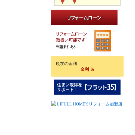
現在の金利
金利
％