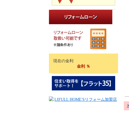
現在の金利
金利
％