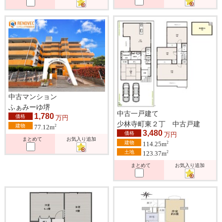
中古マンション
ふぁみーゆ堺
中古一戸建て
1,780
価格
万円
少林寺町東２丁 中古戸建
建物
2
77.12m
3,480
価格
万円
まとめて
お気入り追加
建物
2
114.25m
土地
2
123.37m
まとめて
お気入り追加