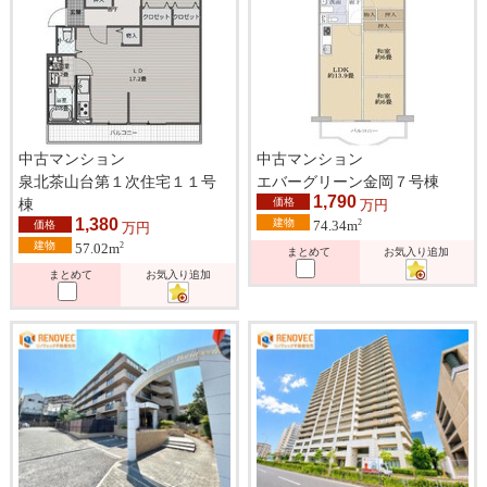
中古マンション
中古マンション
泉北茶山台第１次住宅１１号
エバーグリーン金岡７号棟
1,790
棟
価格
万円
1,380
建物
2
74.34m
価格
万円
建物
2
57.02m
まとめて
お気入り追加
まとめて
お気入り追加