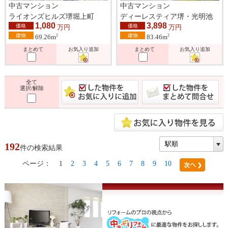
中古マンション
中古マンション
ライオンズヒルズ堺堀上町
ディーレスティア堺・光明池
1,080
3,898
価格
価格
万円
万円
建物
建物
2
2
69.26m
83.46m
まとめて
お気入り追加
まとめて
お気入り追加
全て
選択/解除
192
件の検索結果
ページ：
1
2
3
4
5
6
7
8
9
10