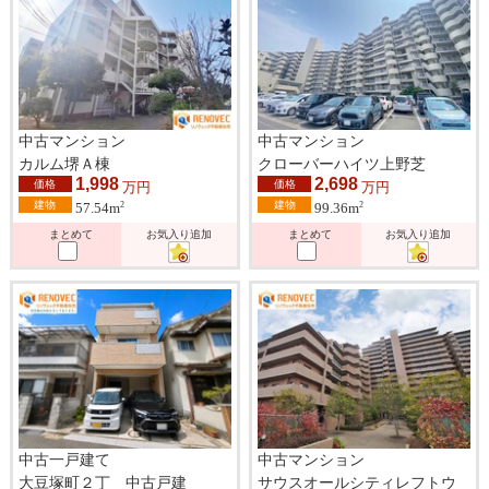
中古マンション
中古マンション
カルム堺Ａ棟
クローバーハイツ上野芝
1,998
2,698
価格
価格
万円
万円
建物
建物
2
2
57.54m
99.36m
まとめて
お気入り追加
まとめて
お気入り追加
中古一戸建て
中古マンション
大豆塚町２丁 中古戸建
サウスオールシティレフトウ