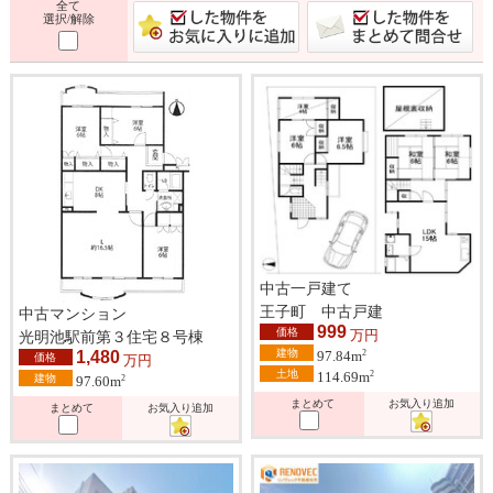
全て
選択/解除
中古一戸建て
王子町 中古戸建
中古マンション
999
価格
万円
光明池駅前第３住宅８号棟
建物
2
1,480
97.84m
価格
万円
土地
2
114.69m
建物
2
97.60m
まとめて
お気入り追加
まとめて
お気入り追加