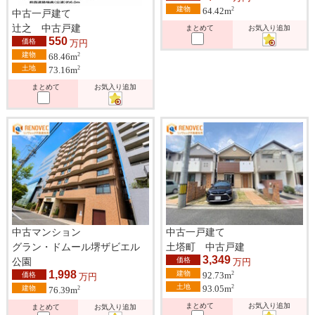
建物
2
64.42m
中古一戸建て
辻之 中古戸建
まとめて
お気入り追加
550
価格
万円
建物
2
68.46m
土地
2
73.16m
まとめて
お気入り追加
中古マンション
中古一戸建て
グラン・ドムール堺ザビエル
土塔町 中古戸建
3,349
公園
価格
万円
1,998
建物
2
92.73m
価格
万円
土地
2
93.05m
建物
2
76.39m
まとめて
お気入り追加
まとめて
お気入り追加