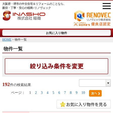
大阪府・堺市の中古住宅＆リフォームのことなら、
親切・丁寧・安心の稲商×リノヴェック
お気に入り物件
HOME
> 物件一覧
物件一覧
192
件の検索結果
ページ：
1
2
3
4
5
6
7
8
9
10