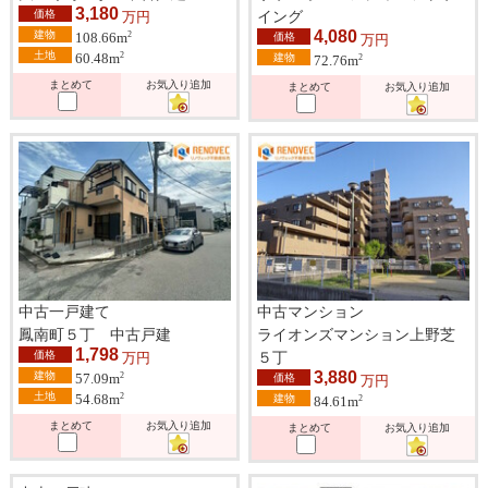
3,180
価格
イング
万円
4,080
建物
2
108.66m
価格
万円
土地
2
60.48m
建物
2
72.76m
まとめて
お気入り追加
まとめて
お気入り追加
中古一戸建て
中古マンション
鳳南町５丁 中古戸建
ライオンズマンション上野芝
1,798
価格
５丁
万円
3,880
建物
2
57.09m
価格
万円
土地
2
54.68m
建物
2
84.61m
まとめて
お気入り追加
まとめて
お気入り追加