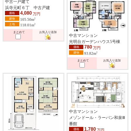
中古一戸建て
浜寺元町６丁 中古戸建
4,080
価格
万円
建物
2
105.50m
土地
2
118.01m
まとめて
お気入り追加
中古マンション
光明台ガーデンハウス5号棟
780
価格
万円
建物
2
93.82m
まとめて
お気入り追加
中古マンション
メゾンドール・ラーバン和泉Ⅲ
番館
1,780
価格
万円