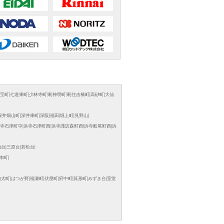
宝町
|
七道東町
|
少林寺町東
|
神明町東
|
住吉橋町
|
高砂町
|
大仙
深井畑山町
|
深井東町
|
深阪
|
福田
|
堀上町
|
見野山
|
寺石津町中
|
浜寺石津町西
|
浜寺諏訪森町西
|
浜寺船尾町西
|
浜
池台
|
三原台
|
若松台
|
本町
|
伯太町
|
はつが野
|
福瀬町
|
伏屋町
|
府中町
|
箕形町
|
みずき台
|
室堂