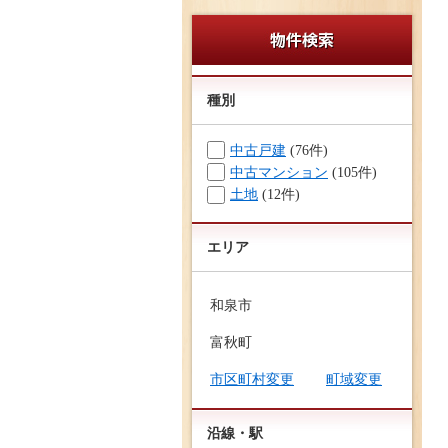
種別
中古戸建
(76件)
中古マンション
(105件)
土地
(12件)
エリア
和泉市
富秋町
市区町村変更
町域変更
沿線・駅