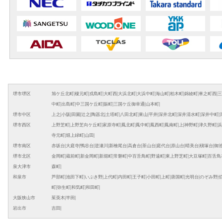
堺市堺区
旭ケ丘北町
|
榎元町
|
戎島町
|
大町西
|
大浜北町
|
大浜中町
|
海山町
|
柏木町
|
錦綾町
|
車之町西
|
三
中町
|
出島町
|
中三国ケ丘町
|
賑町
|
三国ケ丘御幸通
|
山本町
|
堺市中区
上之
|
小阪
|
田園
|
辻之
|
陶器北
|
土塔町
|
八田北町
|
東山
|
平井
|
深井北町
|
深井清水町
|
深井中町
|
堺市西区
上野芝町
|
上野芝向ケ丘町
|
家原寺町
|
鳳北町
|
鳳中町
|
鳳西町
|
鳳南町
|
上
|
神野町
|
津久野町
|
浜
寺元町
|
堀上緑町
|
山田
|
堺市南区
赤坂台
|
大庭寺
|
鴨谷台
|
逆瀬川
|
新檜尾台
|
高倉台
|
茶山台
|
庭代台
|
原山台
|
晴美台
|
槇塚台
|
御
堺市北区
金岡町
|
蔵前町
|
新金岡町
|
新堀町
|
常磐町
|
中百舌鳥町
|
野遠町
|
東上野芝町
|
大豆塚町
|
百舌鳥
泉大津市
森町
|
和泉市
芦部町
|
池田下町
|
いぶき野
|
上代町
|
内田町
|
王子町
|
小田町
|
上町
|
唐国町
|
光明台
|
のぞみ野
|
町
|
弥生町
|
和気町
|
和田町
|
大阪狭山市
茱萸木
|
半田
|
岩出市
吉田
|