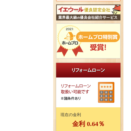
現在の金利
金利 0.64％