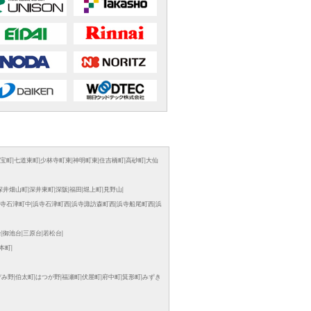
宝町
|
七道東町
|
少林寺町東
|
神明町東
|
住吉橋町
|
高砂町
|
大仙
深井畑山町
|
深井東町
|
深阪
|
福田
|
堀上町
|
見野山
|
寺石津町中
|
浜寺石津町西
|
浜寺諏訪森町西
|
浜寺船尾町西
|
浜
台
|
御池台
|
三原台
|
若松台
|
本町
|
ぞみ野
|
伯太町
|
はつが野
|
福瀬町
|
伏屋町
|
府中町
|
箕形町
|
みずき