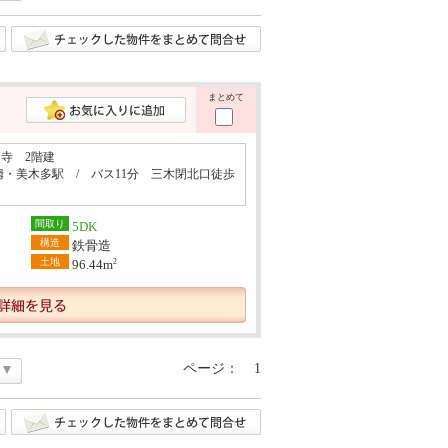
まとめて
寺 2階建
栂・美木多駅 / バス11分 三木閉北口徒歩
間取り
5DK
構造
鉄骨造
土地
2
96.44m
ページ：
1