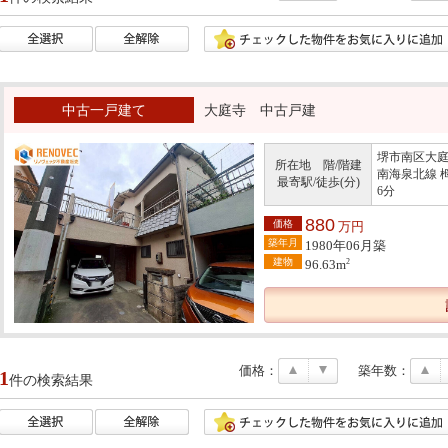
中古一戸建て
大庭寺 中古戸建
堺市南区大庭
所在地 階/階建
南海泉北線 
最寄駅/徒歩(分)
6分
880
価格
万円
築年月
1980年06月築
建物
2
96.63m
価格：
築年数：
1
件の検索結果