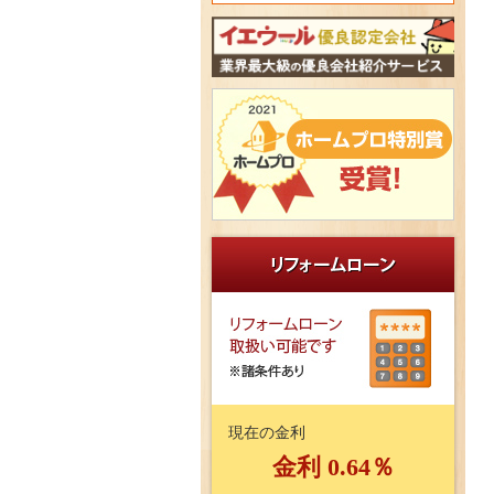
現在の金利
金利 0.64％