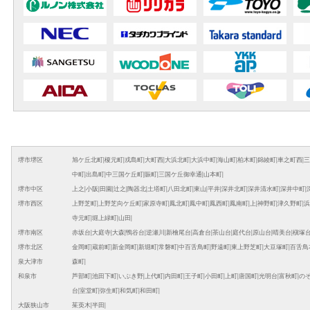
堺市堺区
旭ケ丘北町
|
榎元町
|
戎島町
|
大町西
|
大浜北町
|
大浜中町
|
海山町
|
柏木町
|
錦綾町
|
車之町西
|
三
中町
|
出島町
|
中三国ケ丘町
|
賑町
|
三国ケ丘御幸通
|
山本町
|
堺市中区
上之
|
小阪
|
田園
|
辻之
|
陶器北
|
土塔町
|
八田北町
|
東山
|
平井
|
深井北町
|
深井清水町
|
深井中町
|
堺市西区
上野芝町
|
上野芝向ケ丘町
|
家原寺町
|
鳳北町
|
鳳中町
|
鳳西町
|
鳳南町
|
上
|
神野町
|
津久野町
|
浜
寺元町
|
堀上緑町
|
山田
|
堺市南区
赤坂台
|
大庭寺
|
大森
|
鴨谷台
|
逆瀬川
|
新檜尾台
|
高倉台
|
茶山台
|
庭代台
|
原山台
|
晴美台
|
槇塚
堺市北区
金岡町
|
蔵前町
|
新金岡町
|
新堀町
|
常磐町
|
中百舌鳥町
|
野遠町
|
東上野芝町
|
大豆塚町
|
百舌鳥
泉大津市
森町
|
和泉市
芦部町
|
池田下町
|
いぶき野
|
上代町
|
内田町
|
王子町
|
小田町
|
上町
|
唐国町
|
光明台
|
富秋町
|
の
台
|
室堂町
|
弥生町
|
和気町
|
和田町
|
大阪狭山市
茱萸木
|
半田
|