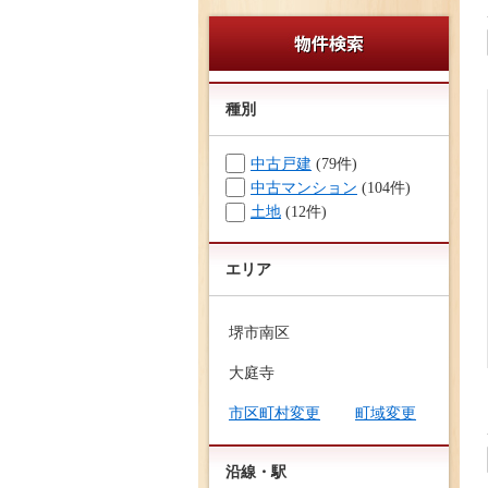
種別
中古戸建
(79件)
中古マンション
(104件)
土地
(12件)
エリア
堺市南区
大庭寺
市区町村変更
町域変更
沿線・駅