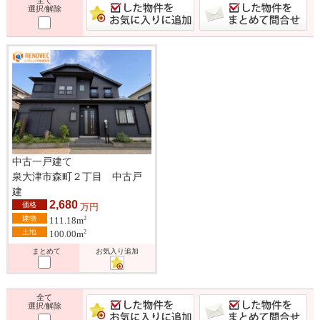
選択/解除
中古一戸建て
泉大津市森町２丁目 中古戸
建
2,680
価格
万円
建物
2
111.18m
土地
2
100.00m
まとめて
お気入り追加
全て
選択/解除